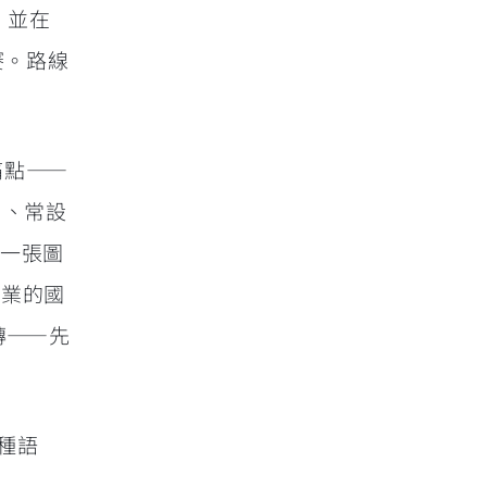
，並在
賽。路線
的痛點——
）、常設
同一張圖
企業的國
磚——先
種語