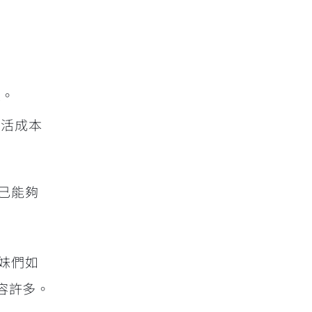
限。
生活成本
己能夠
妹們如
從容許多。