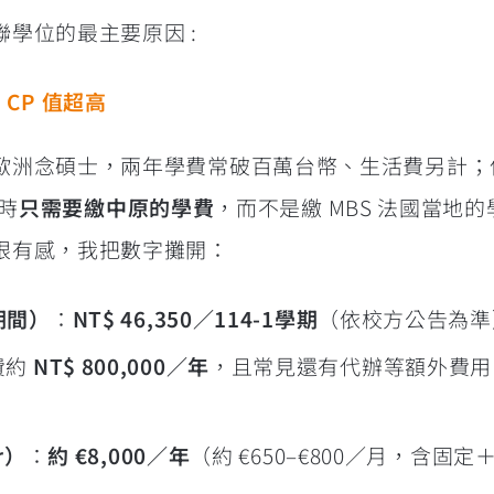
學位的最主要原因 :
CP 值超高
歐洲念碩士，兩年學費常破百萬台幣、生活費另計；
讀時
只需要繳中原的學費
，而不是繳 MBS 法國當地
眼有感，我把數字攤開：
期間）
：
NT$ 46,350／114-1學期
（依校方公告為準
費約
NT$ 800,000／年
，且常見還有代辦等額外費用
r）
：
約 €8,000／年
（約 €650–€800／月，含固