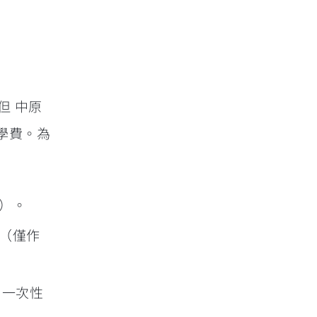
但 中原
的學費。為
）。
（僅作
定＋一次性