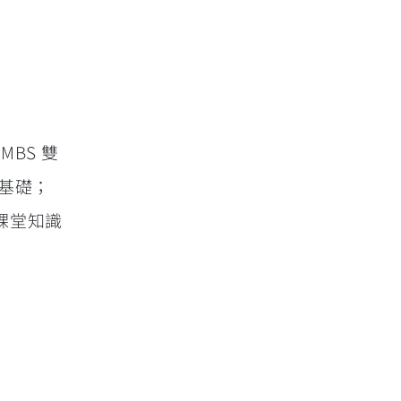
BS 雙
析基礎；
課堂知識