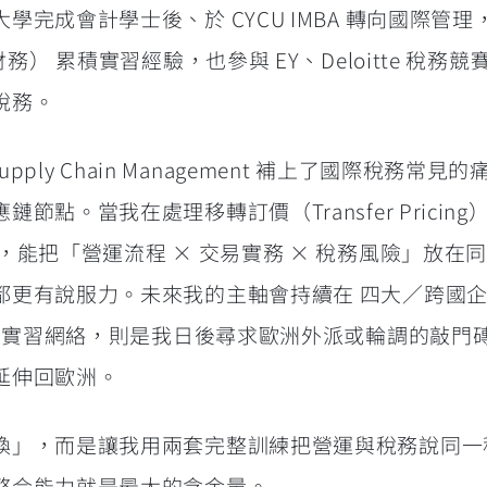
完成會計學士後、於 CYCU IMBA 轉向國際管理
務） 累積實習經驗，也參與 EY、Deloitte 稅務競
稅務。
Supply Chain Management 補上了國際稅務常見
點。當我在處理移轉訂價（Transfer Pricing
，能把「營運流程 × 交易實務 × 稅務風險」放在
都更有說服力。未來我的主軸會持續在 四大／跨國
習與實習網絡，則是我日後尋求歐洲外派或輪調的敲門
延伸回歐洲。
換」，而是讓我用兩套完整訓練把營運與稅務說同一
整合能力就是最大的含金量。