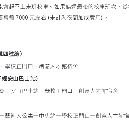
能會趕不上末班校車。如果錯過最後的校車班次，從
幣 7000 元左右 (未計入夜間加成費用)。
經地鐵四號線）
—學校正門口—創意人才館宿舍
al（行經安山巴士站）
寓／安山巴士站—學校正門口—創意人才館宿舍
—藝術人公寓—中央站—學校正門口—創意人才館