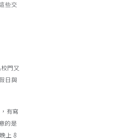
這些交
出校門又
假日與
錯，有寫
注意的是
晚上 8