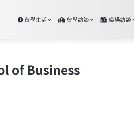
留學生活
留學訪談
職場訪談
l of Business
雷
恩
留學人物訪談專欄
商
學
院
雙
聯
碩