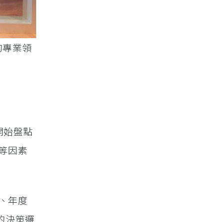
的專業領
開始盤點
等因素
、年度
的決策邏