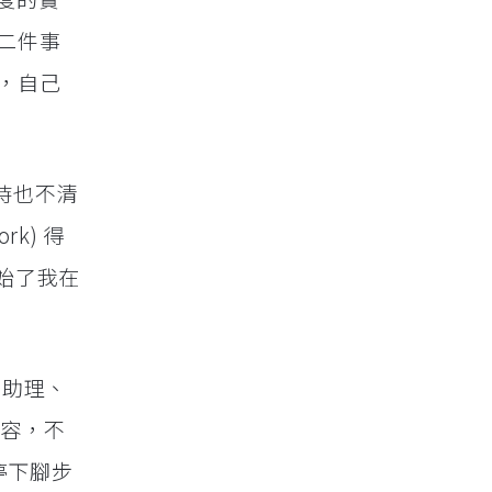
二件事
，自己
當時也不清
k) 得
也開始了我在
業務助理、
內容，不
停下腳步