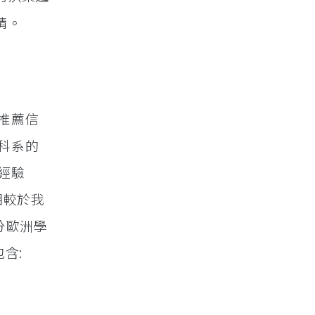
請。
推薦信
科系的
經驗
相較於我
，部分歐洲學
包含: