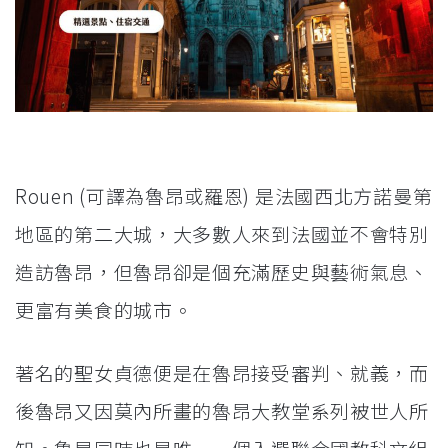
Rouen (可譯為魯昂或羅恩) 是法國西北方諾曼第
地區的第二大城，大多數人來到法國並不會特別
造訪魯昂，但魯昂卻是個充滿歷史與藝術氣息、
更富有美食的城市。
著名的聖女貞德便是在魯昂接受審判、就義，而
後魯昂又因莫內所畫的魯昂大教堂系列被世人所