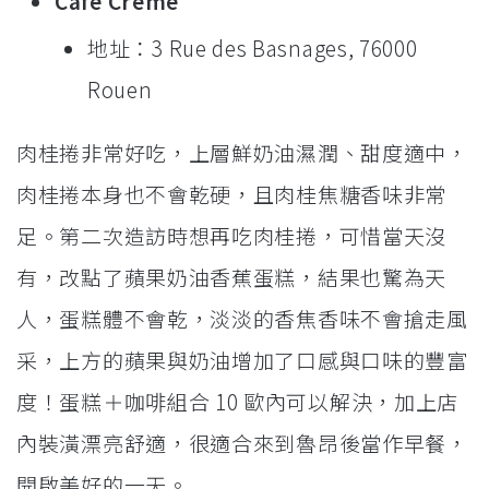
Café Crème
地址：3 Rue des Basnages, 76000
Rouen
肉桂捲非常好吃，上層鮮奶油濕潤、甜度適中，
肉桂捲本身也不會乾硬，且肉桂焦糖香味非常
足。第二次造訪時想再吃肉桂捲，可惜當天沒
有，改點了蘋果奶油香蕉蛋糕，結果也驚為天
人，蛋糕體不會乾，淡淡的香焦香味不會搶走風
采，上方的蘋果與奶油增加了口感與口味的豐富
度！蛋糕＋咖啡組合 10 歐內可以解決，加上店
內裝潢漂亮舒適，很適合來到魯昂後當作早餐，
開啟美好的一天。