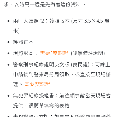
求，以防萬一還是先備著這份資料。
兩吋大頭照*2：護照版本 (尺寸 3.5×4.5 釐
米)
護照正本
護照影本：
需要*雙認證
(後續備註說明)
警察刑事紀錄證明英文版 (良民證)：可線上
申請後到警察局分局領取，或直接至現場辦
理。
需要雙認證
無犯罪紀錄授權書：前往領事館當天現場會
提供，很簡單填寫的表格
去程機票英文版：如果是 E 簽證會需要額外