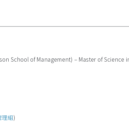
lson School of Management) – Master of Science i
管理組
)