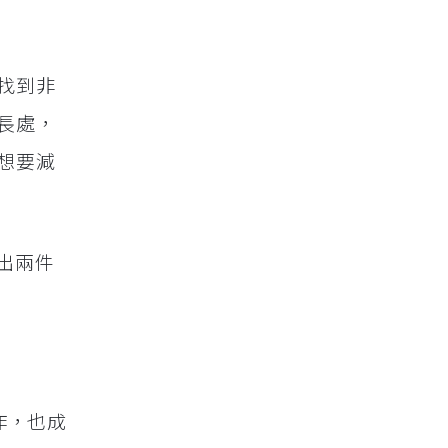
找到非
長處，
想要減
結出兩件
作，也成