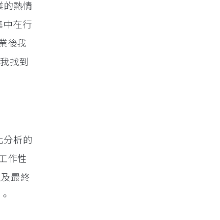
業的熱情
集中在行
畢業後我
幫助我找到
化分析的
工作性
以及最終
 。