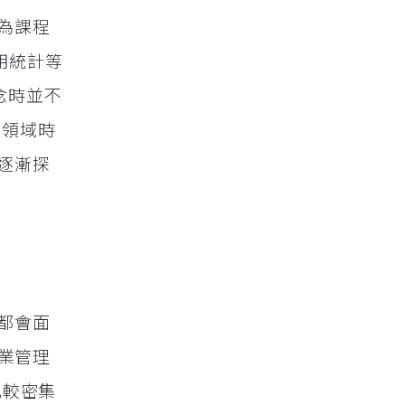
為課程
用統計等
概念時並不
s 領域時
逐漸探
都會面
業管理
布比較密集