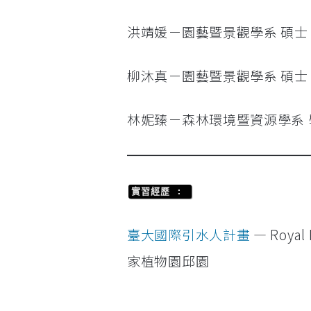
洪靖媛－園藝暨景觀學系 碩士
柳沐真－園藝暨景觀學系 碩士
林妮臻－森林環境暨資源學系 
實習經歷 :
臺大國際引水人計畫
— Royal 
家植物園邱園