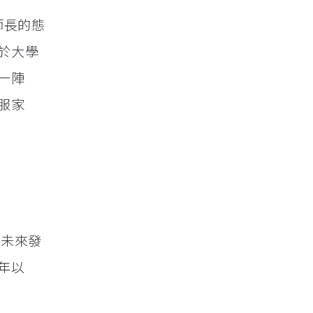
師長的態
於大學
一陣
服家
於未來發
年以