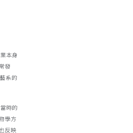
事業本身
常發
園藝系的
得當時的
物學方
也反映