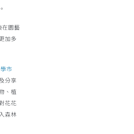
。
後在園藝
更加多
農學市
及分享
物、植
對花花
入森林