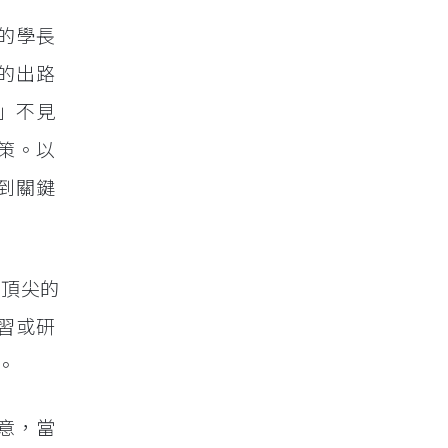
的學長
的出路
」不見
策。以
到關鍵
界頂尖的
習或研
。
意，當