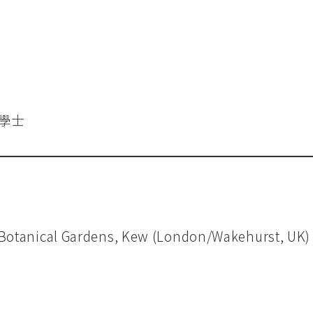
學士
Botanical Gardens, Kew (London/Wakehurst, U