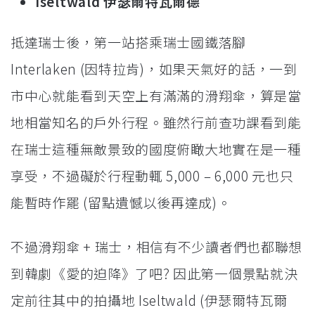
Iseltwald 伊瑟爾特瓦爾德
抵達瑞士後，第一站搭乘瑞士國鐵落腳
Interlaken (因特拉肯)，如果天氣好的話，一到
市中心就能看到天空上有滿滿的滑翔傘，算是當
地相當知名的戶外行程。雖然行前查功課看到能
在瑞士這種無敵景致的國度俯瞰大地實在是一種
享受，不過礙於行程動輒 5,000 – 6,000 元也只
能暫時作罷 (留點遺憾以後再達成)。
不過滑翔傘 + 瑞士，相信有不少讀者們也都聯想
到韓劇《愛的迫降》了吧? 因此第一個景點就決
定前往其中的拍攝地 Iseltwald (伊瑟爾特瓦爾