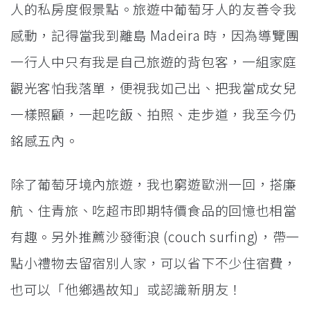
人的私房度假景點。旅遊中葡萄牙人的友善令我
感動，記得當我到離島 Madeira 時，因為導覽團
一行人中只有我是自己旅遊的背包客，一組家庭
觀光客怕我落單，便視我如己出、把我當成女兒
一樣照顧，一起吃飯、拍照、走步道，我至今仍
銘感五內。
除了葡萄牙境內旅遊，我也窮遊歐洲一回，搭廉
航、住青旅、吃超市即期特價食品的回憶也相當
有趣。另外推薦沙發衝浪 (couch surfing)，帶一
點小禮物去留宿別人家，可以省下不少住宿費，
也可以「他鄉遇故知」或認識新朋友！