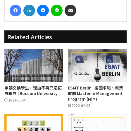
Facebook
LinkedIn
Messenger
Line
Share via Email
Related Articles
申請交換學生，理由不再只是拓
ESMT Berlin | 德國求職、就業
展眼界 | Bocconi University
取向 Master in Management
Program (MiM)
2021-09-07
2020-02-05