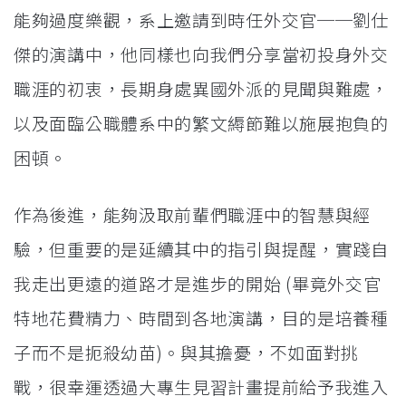
能夠過度樂觀，系上邀請到時任外交官──劉仕
傑的演講中，他同樣也向我們分享當初投身外交
職涯的初衷，長期身處異國外派的見聞與難處，
以及面臨公職體系中的繁文縟節難以施展抱負的
困頓。
作為後進，能夠汲取前輩們職涯中的智慧與經
驗，但重要的是延續其中的指引與提醒，實踐自
我走出更遠的道路才是進步的開始 (畢竟外交官
特地花費精力、時間到各地演講，目的是培養種
子而不是扼殺幼苗)。與其擔憂，不如面對挑
戰，很幸運透過大專生見習計畫提前給予我進入