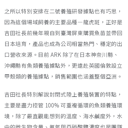
之所以特別安排在二號養殖研發據點也有巧思，
因為這個場域飼養的主要品種—龍虎斑，正好是
吉田社長前幾年親自到臺灣屏東購買魚苗並帶回
日本培育，產品也成為公司相當熱門、穩定的出
口營收來源。目前 ARK 除了在日本神奈川縣、
沖繩縣有魚類養殖據點外，更遠赴英國倫敦設立
甲殼類的養殖據點，銷售範圍也涵蓋整個亞洲。
吉田社長特別解說封閉式陸上養殖裝置的特點，
主要是盡力控管 100% 可重複循環的魚類養殖環
境，除了最直觀能想到的溫度、海水鹹度外，水
中的微生物含量、氨氮與亞硝酸鹽濃度也是團隊