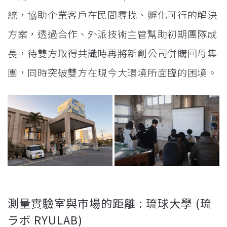
統，協助企業客戶在民間尋找、孵化可行的解決
方案，透過合作、外派技術主管幫助初期團隊成
長，待雙方取得共識時再將新創公司併購回母集
團，同時突破雙方在現今大環境所面臨的困境。
測量實驗室與市場的距離 : 琉球大學 (琉
ラボ RYULAB)