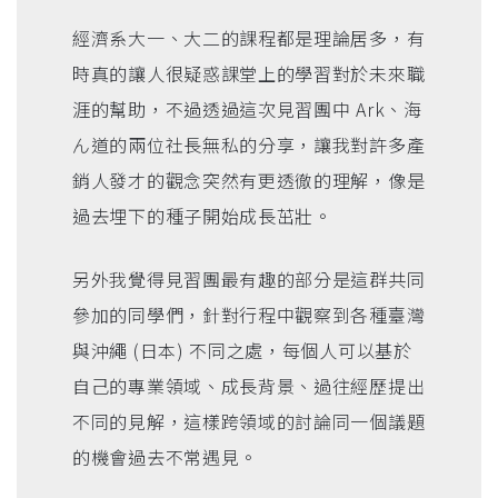
經濟系大一、大二的課程都是理論居多，有
時真的讓人很疑惑課堂上的學習對於未來職
涯的幫助，不過透過這次見習團中 Ark、海
ん道的兩位社長無私的分享，讓我對許多產
銷人發才的觀念突然有更透徹的理解，像是
過去埋下的種子開始成長茁壯。
另外我覺得見習團最有趣的部分是這群共同
參加的同學們，針對行程中觀察到各種臺灣
與沖繩 (日本) 不同之處，每個人可以基於
自己的專業領域、成長背景、過往經歷提出
不同的見解，這樣跨領域的討論同一個議題
的機會過去不常遇見。