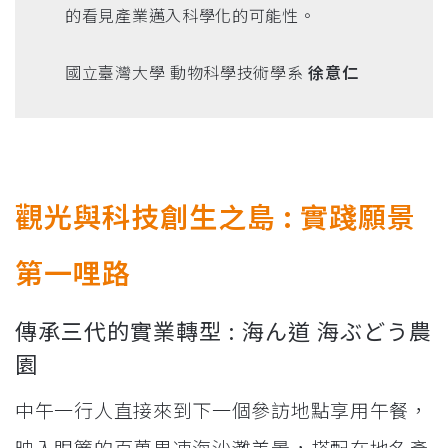
的看見產業邁入科學化的可能性。
國立臺灣大學 動物科學技術學系
徐意仁
觀光與科技創生之島 : 實踐願景
第一哩路
傳承三代的實業轉型 : 海ん道 海ぶどう農
園
中午一行人直接來到下一個參訪地點享用午餐，
映入眼簾的百萬果凍海沙灘美景，搭配在地名產