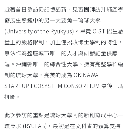
趁著首日參訪仍記憶猶新，見習團拜訪沖繩產學
發展生態鏈中的另一大要角—琉球大學
(University of the Ryukyus)。畢竟 OIST 招生數
量上的嚴格限制，加上僅招收博士學制的特性，
無法作為整座城市唯一的人才與研發能量供應
端。沖繩縣唯一的綜合性大學、擁有完整學科編
制的琉球大學，完美的成為 OKINAWA
STARTUP ECOSYSTEM CONSORTIUM 最後一塊
拼圖。
此次參訪的重點是琉球大學內的新創育成中心—
琉ラボ (RYULAB)，最初是在文科省的預算支持