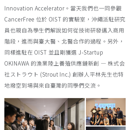
Innovation Accelerator。當天我們也一同參觀
CancerFree 位於 OIST 的實驗室，沖繩派駐研究
員也親自為學生們解說如何從技術研發邁入商用
階段，進而與臺大醫、北醫合作的過程。另外，
同樣進駐在 OIST 並且剛獲選 J-Startup
OKINAWA 的漁業陸上養殖供應鏈新創 — 株式会
社ストラウト (Strout Inc.) 創辦人平林先生也特
地撥空到場與來自臺灣的同學們交流。