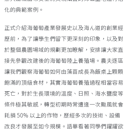
化的典範案例。
正式介紹海葡萄產業發展史以及海ん道的創業經
歷前，為了讓學生們留下更深刻的印象，以及對
於整個農園場域的規劃更加瞭解，安排讓大家直
接先參觀改建後的海葡萄陸上養殖場。農夫逐區
讓我們觀察海葡萄如何由藻苗成長為飯桌上顆顆
飽滿的頂級食材，其實海葡萄養殖過程相當容易
死亡，對於生長環境的溫度、日照、海水鹽度等
條件極其敏感，轉型初期時常遭逢一次颱風就會
耗損 50% 以上的作物，歷經多次的技術、設備
改良才發展至如今規模。語畢看著同學們躍躍欲