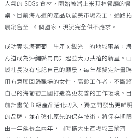
人氣的 SDGs 食材，開始被端上米其林餐廳的餐
桌。目前海ん道的產品以歐美市場為主，通路拓
展銷售至 14 個國家，現況完全供不應求。
成功實現海葡萄「生產 x 觀光」的地域事業，海
ん道成為沖繩縣冉冉升起並大力扶植的新星。山
城社長沒有忘記自己的願景，每年都擬定計畫聘
用有意願回歸職場的女性、高齡工作者，不斷將
自己的海葡萄王國打造為更友善的工作環境。目
前計畫從 B 級產品活化切入，獨立開發出更鮮明
的品牌，並在強化原先的保存技術，將保存期限
由一年延長至兩年，同時擴大生產場域三箭齊