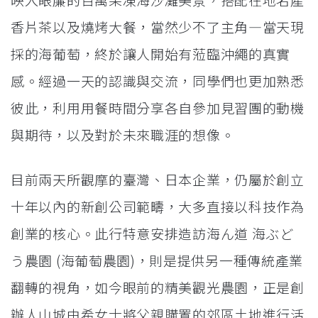
香片茶以及燒烤大餐，當然少不了主角—當天現
採的海葡萄，終於讓人開始有蒞臨沖繩的真實
感。經過一天的認識與交流，同學們也更加熟悉
彼此，利用用餐時間分享各自參加見習團的動機
與期待，以及對於未來職涯的想像。
目前兩天所觀摩的臺灣、日本企業，仍屬於創立
十年以內的新創公司範疇，大多直接以科技作為
創業的核心。此行特意安排造訪海ん道 海ぶど
う農園 (海葡萄農園)，則是提供另一種傳統產業
翻轉的視角，如今眼前的精美觀光農園，正是創
辦人山城由希女士將父親購置的郊區土地進行活