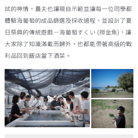
試的神情，農夫也讓親自示範並讓每一位同學都
體驗海葡萄的成品篩選及採收過程，並設計了夏
日祭典的傳統遊戲—海葡萄すくい (撈金魚)，讓
大家除了知識滿載而歸外，也都能帶著高級的戰
利品回到飯店當下酒菜。