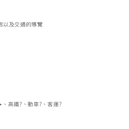
宿以及交通的導覽
️、高鐵?、動車?、客運?