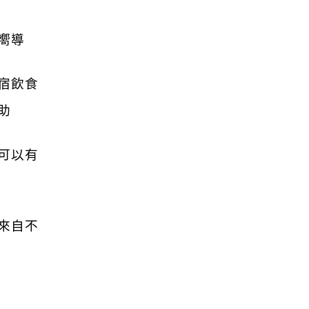
嚮導
宿飲食
助
可以有
來自不