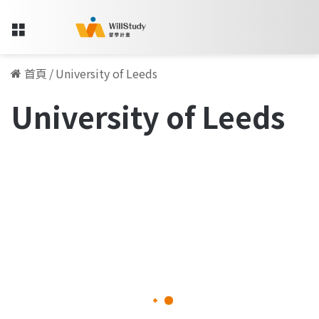
Menu
首頁
/
University of Leeds
University of Leeds
培
養
留學人物訪談專欄
教
學
信
念，
學
術、
實
2025-12-17
務
培養教學信念，學術、實務兼顧
兼
顧