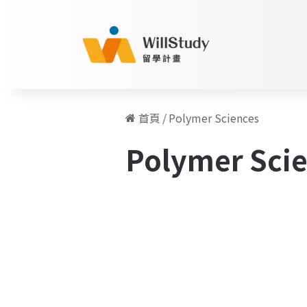
首頁
/
Polymer Sciences
Polymer Sci
到
德
留學人物訪談專欄
國
讀
博
士，
研
究