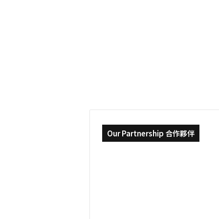
環
2022-05-04
境
到德國讀博士，研究
的
差
異？ | TUM 慕尼黑
異？
|
PhD in Physics
TUM
慕
尼
黑
理
工
大
學
PhD
Our Partnership 合作夥伴
in
Physics