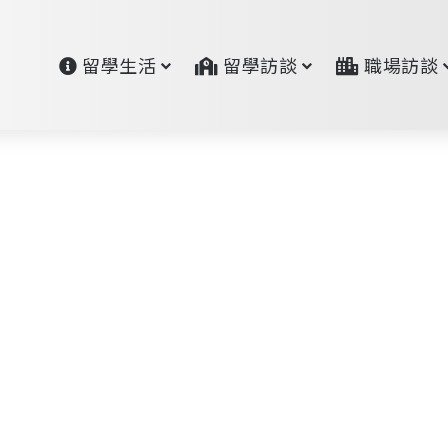
留學生活
留學訪談
職場訪談
如
何
海外留學資訊
選
擇
德
國
簽
證