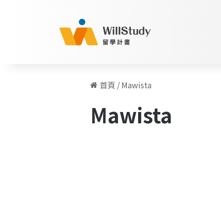
首頁
/
Mawista
Mawista
Mawista
德
海外留學資訊
國
私
保
線
上
申