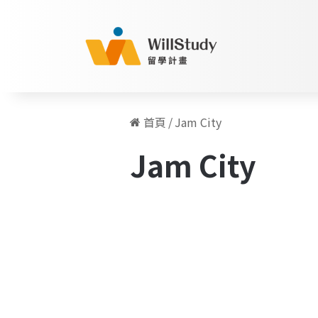
首頁
/
Jam City
Jam City
我
的
留學人物訪談專欄
美
國
動
畫
夢，
與