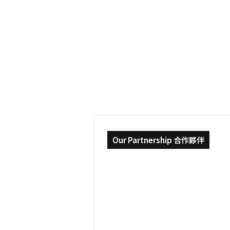
動
2021-11-03
畫
我的美國動畫夢，與
產
業
的現實面 | 舊金山藝
的
現
MA in Animation
實
面
|
舊
金
山
藝
術
大
Our Partnership 合作夥伴
學
MA
in
Animation