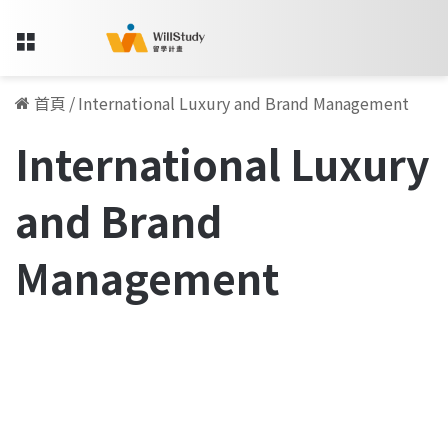
Menu
首頁
/
International Luxury and Brand Management
International Luxury
and Brand
Management
明
晰
碩士專訪
海
外
留
學