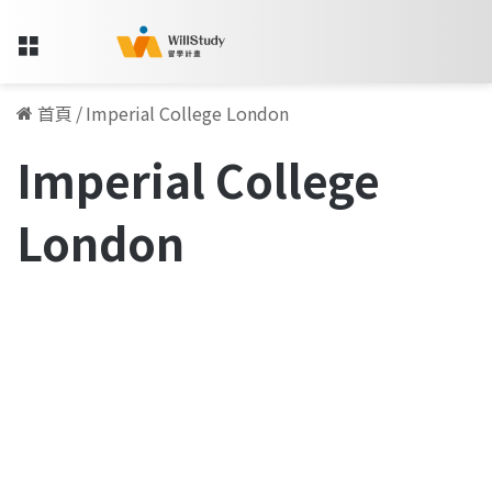
Menu
首頁
/
Imperial College London
Imperial College
London
行
銷
留學人物訪談專欄
有
幾
種
面
向，
你
喜