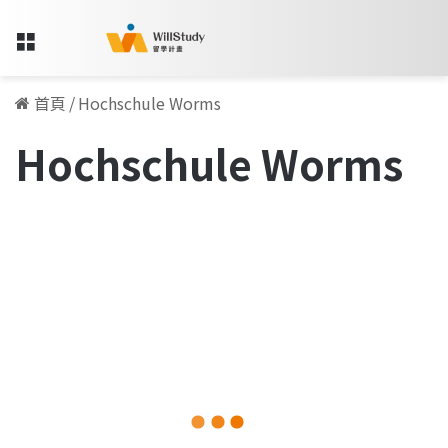
Menu
首頁
/
Hochschule Worms
Hochschule Worms
德
國
留學人物訪談專欄
求
職
指
南，
Working
Student.Mini
2022-05-26
Jobs?
德國求職指南，Working
|
Student.Mini Jobs? |
Hochschule
Worms