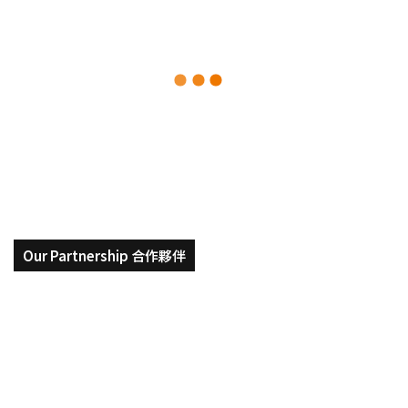
GSIS
|
留
學
前
2021-06-07
後，
韓國延世大學 GSIS | 留學前後，
對
文
對文化的喜愛、習慣到理解認同
化
的
喜
愛、
習
慣
到
Our Partnership 合作夥伴
理
解
認
同