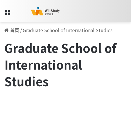
Menu
首頁
/
Graduate School of International Studies
Graduate School of
International
Studies
韓
國
韓國
延
世
大
學