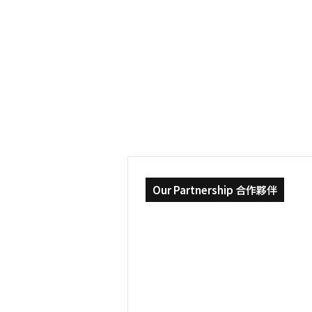
木
2022-01-25
博
不愛土木，卻完成土
士
學
位的 HBO Max 資料科
位
的
UIUC Civil Engineeri
HBO
Max
資
料
科
學
家
|
UIUC
Our Partnership 合作夥伴
Civil
Engineering