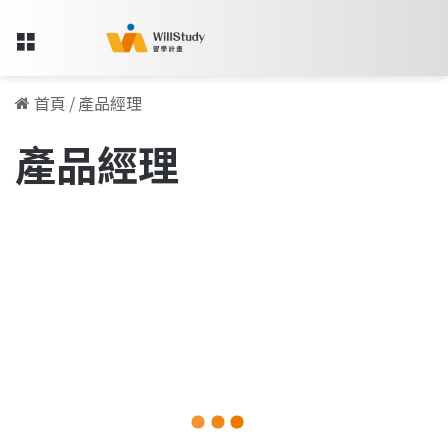
Menu
首頁
/
產品經理
產品經理
在
德
職場訪談專欄
國，
我
如
何
進
入
成
2025-12-17
為
在德國，我如何進入成為一名產
一
名