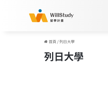
首頁
/
列日大學
列日大學
出
發
比利時
歐
洲!
比
利
時
打