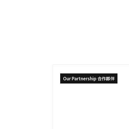
工
2022-06-07
度
出發歐洲! 比利時打工
假
&
交換尋找自己 ｜HEC L
交
換
MSc. Marketing
尋
找
自
己
｜
HEC
Liège
MSc.
Marketing
Our Partnership 合作夥伴