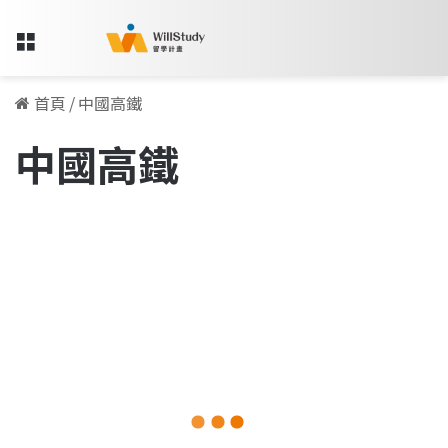
Menu
首頁
/
中國高鐵
中國高鐵
2023
中
海外實習資訊
國
旅
遊
攻
略
|
行
前
指
2023-03-24
南