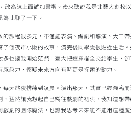
消筆試，改為線上面試加書審。後來聽說我是北藝大創校
還為此聊了一下。
系的課程很多元，不僅能表演、編劇和導演。大二帶
寫了個夜市小販的故事，演完後同學說很貼近生活。
太多也讓我開始茫然，臺大把選擇權全交給學生，卻
有感染力，懷疑未來方向有時更是探索的動力。
，每天熬夜排練到凌晨。演出那天，其實已經瀕臨崩
刻，猛然讓我想起自己嚮往戲劇的初衷，我知道想帶
到戲劇的團隊魔法，也讓我思考未來能不能用這種魔