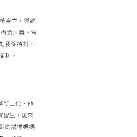
 槍身亡，輿論
獲得金馬獎。電
勵我保持對不
權利。
台越新二代，他
實習生，後來
戲劇講述媽媽