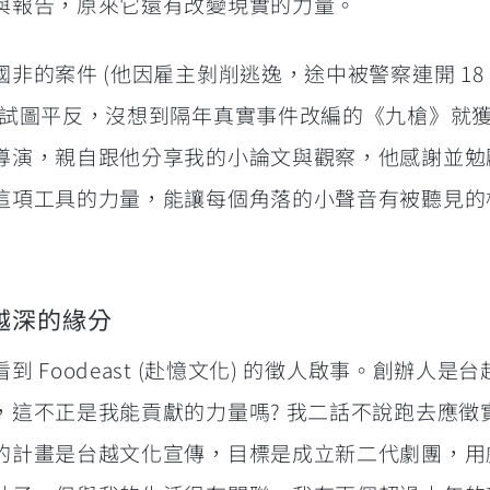
與報告，原來它還有改變現實的力量。
非的案件 (他因雇主剝削逃逸，途中被警察連開 18
文試圖平反，沒想到隔年真實事件改編的《九槍》就
導演，親自跟他分享我的小論文與觀察，他感謝並勉
這項工具的力量，能讓每個角落的小聲音有被聽見的
越深的緣分
 Foodeast (赴憶文化) 的徵人啟事。創辦人是
，這不正是我能貢獻的力量嗎? 我二話不說跑去應徵
的計畫是台越文化宣傳，目標是成立新二代劇團，用