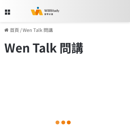
Menu
首頁
/
Wen Talk 問講
Wen Talk 問講
買
下
留學人物訪談專欄
人
生
首
棟
房
子
後，
2025-12-17
為
買下人生首棟房子後，為什麼放
什
麼