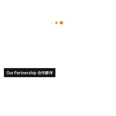
之
旅
後，
開
啟
2025-12-17
的
法國留學啟蒙之旅後，開啟的創
創
業
業篇章 | NTUOIA 國際合作總監
篇
章
|
NTUOIA
國
際
合
Our Partnership 合作夥伴
作
總
監