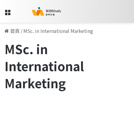
Menu
首頁
/
MSc. in International Marketing
MSc. in
International
Marketing
法
國
職場訪談專欄
留
學
啟
蒙