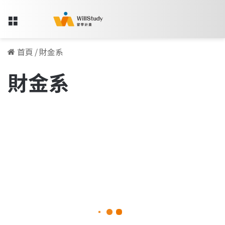
Menu
首頁
/
財金系
財金系
早
稻
留學人物訪談專欄
田
大
學
|
台
日
雙
聯
學
2023-06-02
位