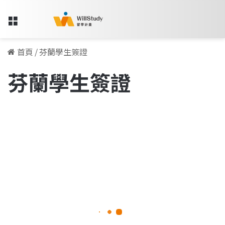
Menu
首頁
/
芬蘭學生簽證
芬蘭學生簽證
芬
蘭
歐洲留學
居
留
證
申
請
攻
略
|
文
2025-01-24
件