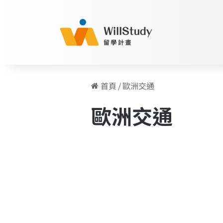
首頁
/
歐洲交通
歐洲交通
歐
洲
歐洲留學
分
享
|
前
進
歐