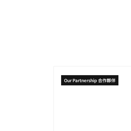
洲
必
備
2022-11-29
軟
歐洲分享 | 前進歐洲
件，
9
9款免費實用APP介紹
款
免
費
實
用
APP
介
紹
Our Partnership 合作夥伴