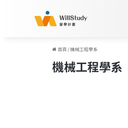
首頁
/
機械工程學系
機械工程學系
波
蘭
波蘭
華
沙
理
工
大
學