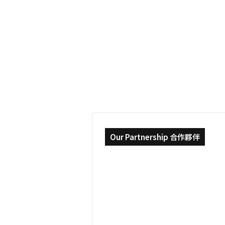
|
2023-07-27
高
波蘭 華沙理工大學 | 高 
CP
值
的留學選擇，主動跳
的
留
當然」
學
選
擇，
主
動
跳
脫
「理
所
Our Partnership 合作夥伴
當
然」