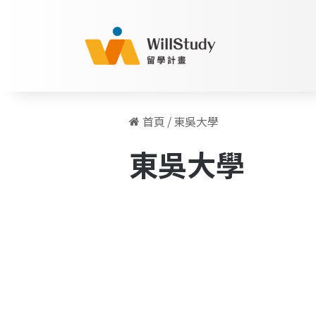
首頁
/
東吳大學
東吳大學
北
歐
歐洲留學
留
學，
到
當
地
才