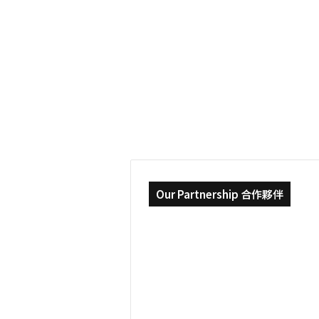
能
2022-05-04
體
北歐留學，到當地才
會
Hygge
Hygge 的意義 ｜哥
的
意
學院 交換學生
義
｜
哥
本
哈
根
商
學
院
Our Partnership 合作夥伴
交
換
學
生