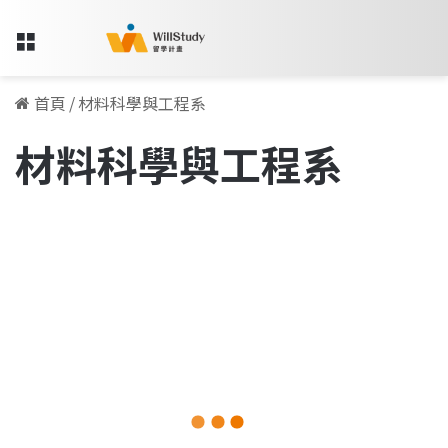
Menu
首頁
/
材料科學與工程系
材料科學與工程系
進
入
留學人物訪談專欄
AIRBUS
有
別
於
過
往
的
2025-12-17
「準
進入 AIRBUS 有別於過往的「準
工
程