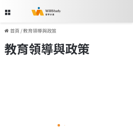
Menu
首頁
/
教育領導與政策
教育領導與政策
從
加
留學人物訪談專欄
拿
大
到
美
國，
廣
告
2021-07-06
業
從加拿大到美國，廣告業跨域到
跨
域