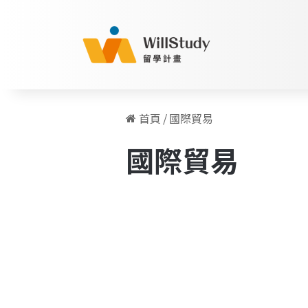
首頁
/
國際貿易
國際貿易
從
汽
留學人物訪談專欄
車
製
造
大
城，
到