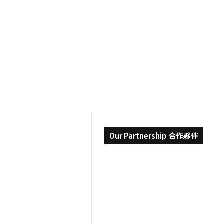
車
2025-12-17
用
從汽車製造大城，到
半
導
體領導品牌 | 華威大學 
體
領
Program (WMG)
導
品
牌
|
華
威
大
學
ITSO
Our Partnership 合作夥伴
Program
(WMG)