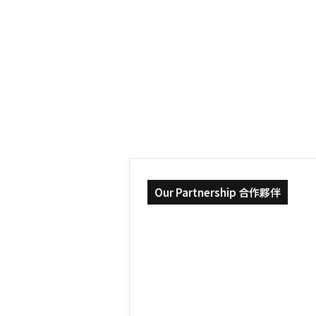
University
2019-03-05
喬
【各地大學TALK】ep.
治
梅
George Mason Unive
森
大
治梅森大學 | 維吉尼亞
學
|
維
吉
尼
亞
Our Partnership 合作夥伴