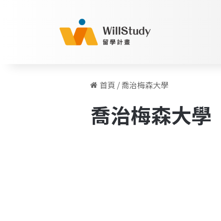
首頁
/
喬治梅森大學
喬治梅森大學
【各
地
美國
大
學
TALK】
ep.1
George
Mason