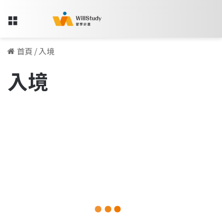
Menu
首頁
/
入境
入境
德
國
海外留學資訊
Anmeldung
入
籍
教
學
|
線
上
預
2023-12-06
約