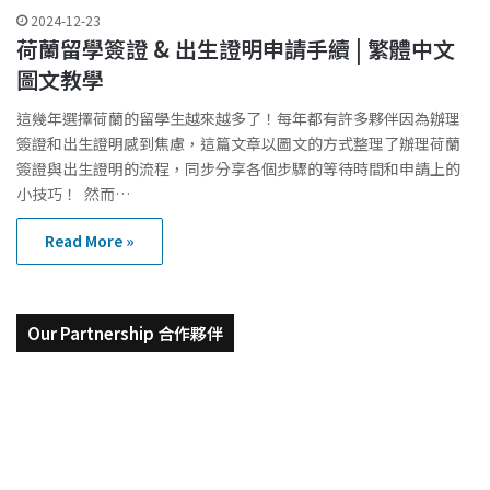
2024-12-23
荷蘭留學簽證 & 出生證明申請手續 | 繁體中文
圖文教學
這幾年選擇荷蘭的留學⽣越來越多了！每年都有許多夥伴因為辦理
簽證和出⽣證明感到焦慮，這篇⽂章以圖⽂的⽅式整理了辦理荷蘭
簽證與出⽣證明的流程，同步分享各個步驟的等待時間和申請上的
⼩技巧！ 然而…
Read More »
Our Partnership 合作夥伴