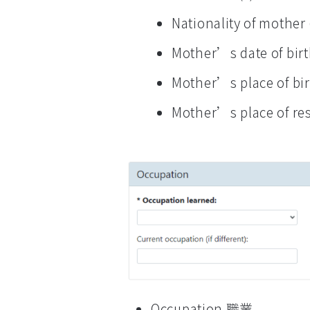
Nationality of moth
Mother’s date of b
Mother’s place of 
Mother’s place of
Occupation 職業