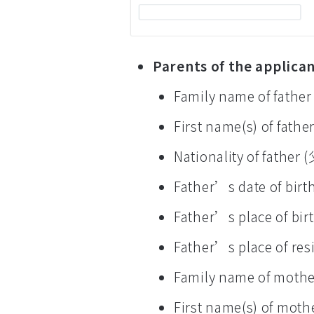
Parents of the appl
Family name of fath
First name(s) of fat
Nationality of fathe
Father’s date of bi
Father’s place of 
Father’s place of 
Family name of mot
First name(s) of mo