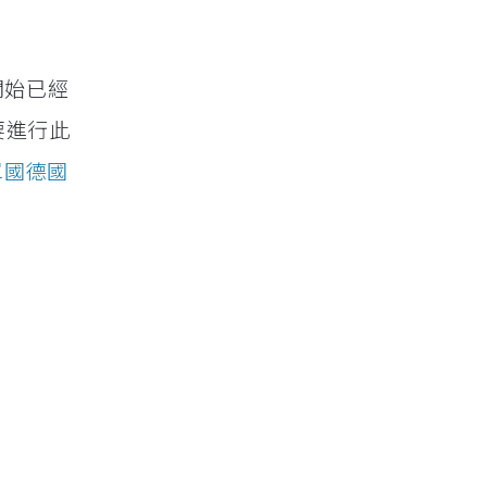
開始已經
要進行此
單國德國