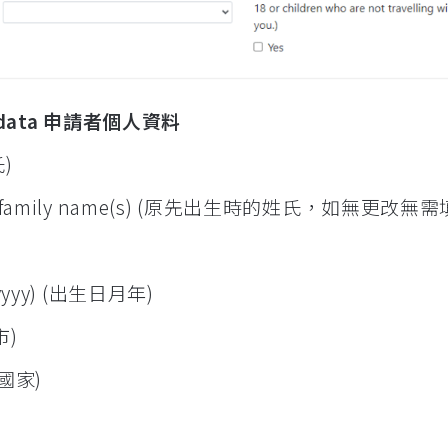
al data 申請者個人資料
氏)
rmer family name(s) (原先出生時的姓氏，如無更改無
m.yyyy) (出生日月年)
市)
出生國家)