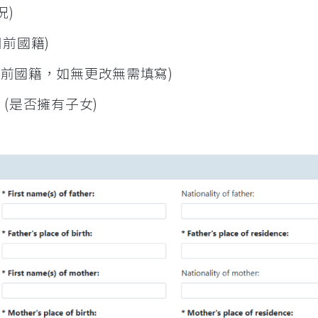
況)
 (目前國籍)
ity (先前國籍，如無更改無需填寫)
ren? (是否擁有子女)