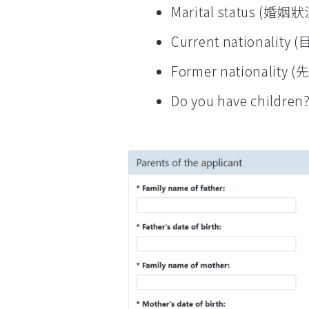
Marital status (婚姻狀
Current nationality
Former national
Do you have child