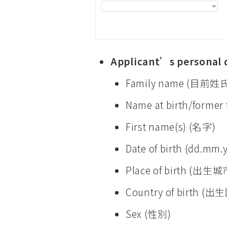
Applicant’s person
Family name (目前姓
Name at birth/fo
First name(s) (名字)
Date of birth (dd.m
Place of birth (出生城
Country of birth (
Sex (性別)