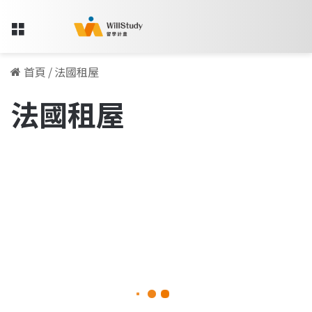
Menu
首頁
/
法國租屋
法國租屋
Nestpick
歐
海外留學資訊
洲
租
屋
|
選
擇、
地
點
最
2022-11-29
多